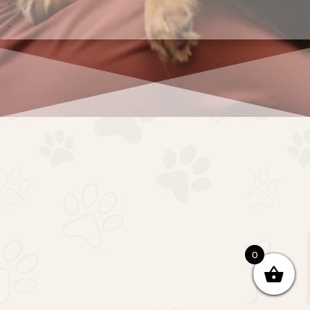
.
.
0