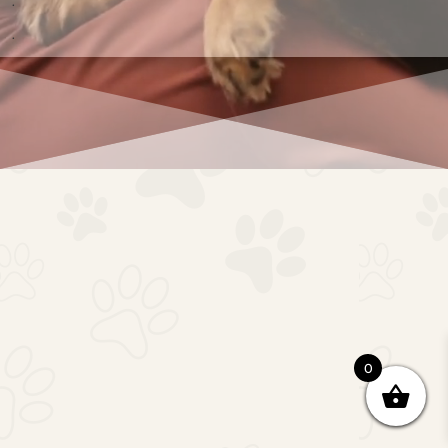
.
.
0