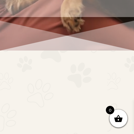
.
.
0