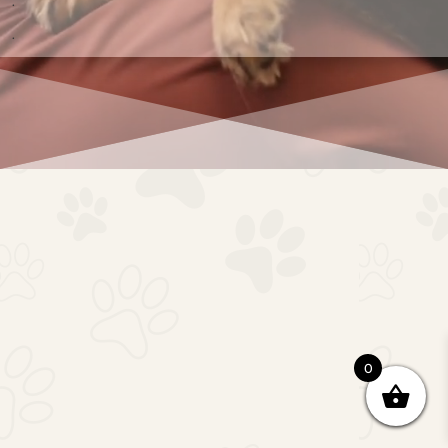
.
.
0