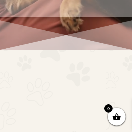
.
.
0