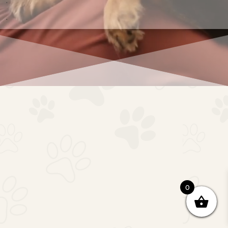
.
.
0