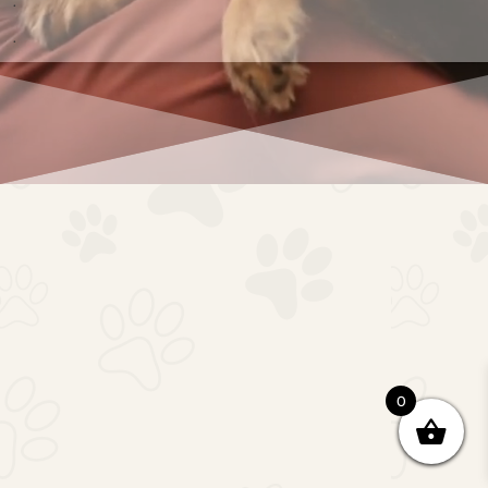
.
.
0