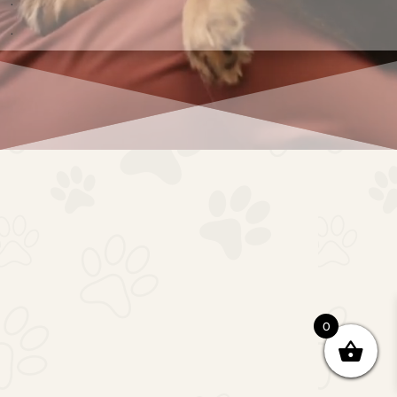
.
.
0