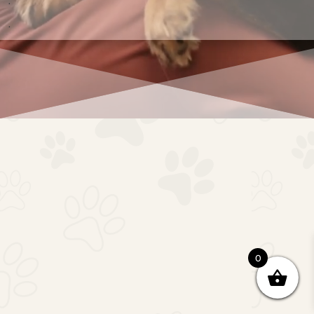
.
.
0