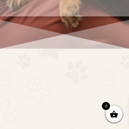
.
.
0