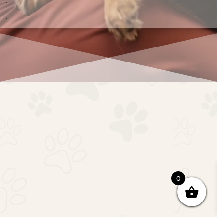
.
.
0