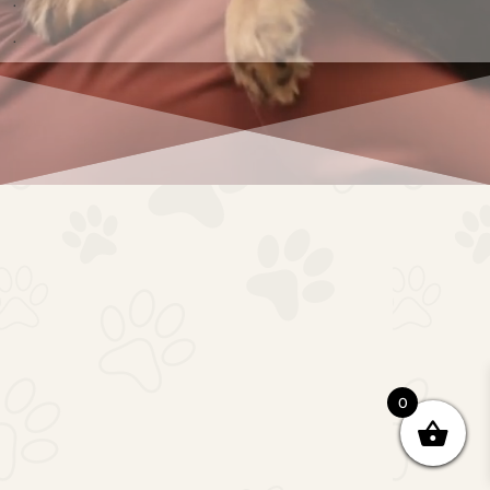
.
.
0