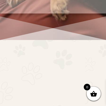
.
.
0