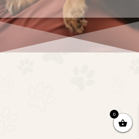
.
.
0