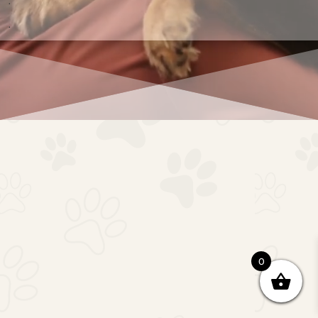
.
.
0