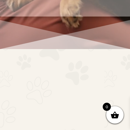
.
.
0