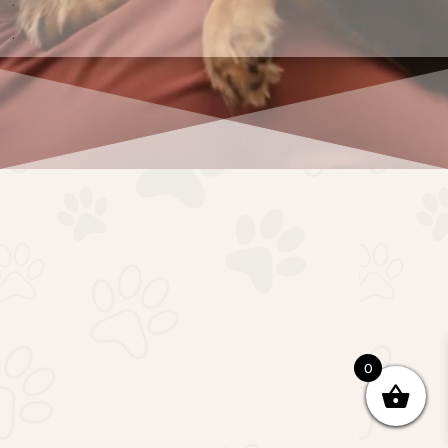
.
.
0