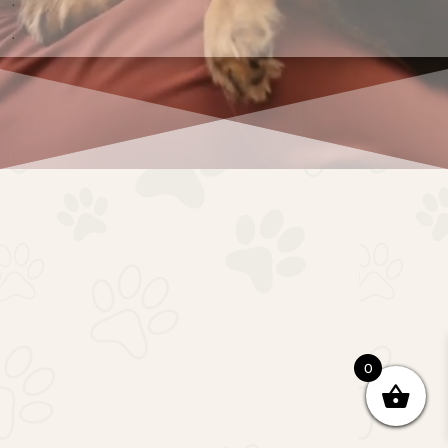
.
.
0