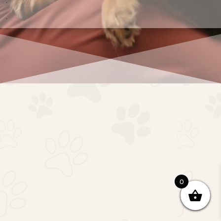
.
.
0