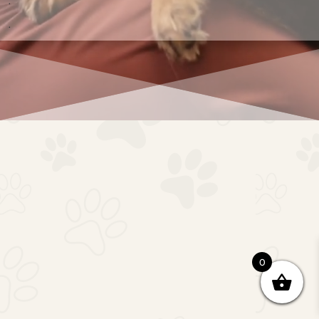
.
.
0