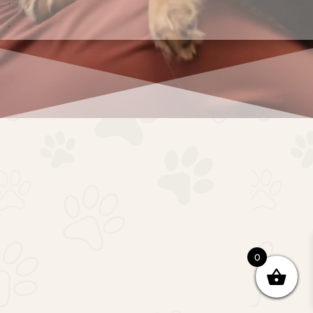
.
.
0