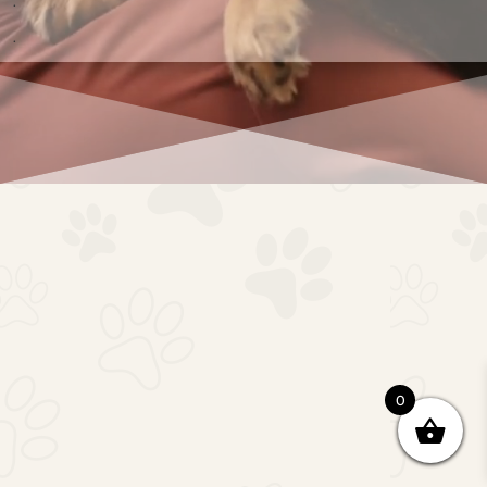
.
.
0