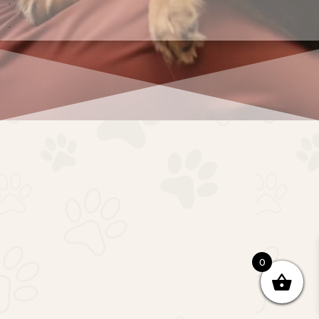
.
.
0