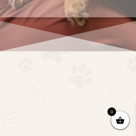
.
.
0