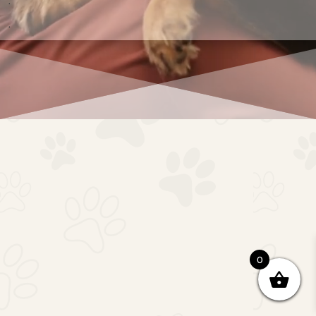
.
.
0