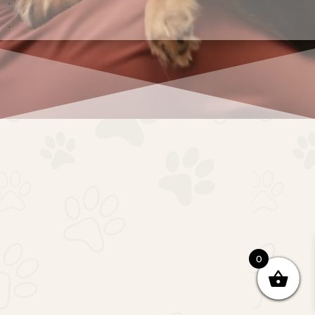
.
.
0